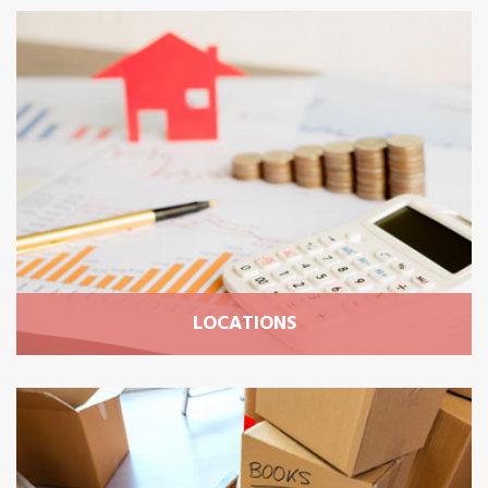
CHASSEUR IMMOBILIER
Bénéficiez d’une recherche personnalisée pour
dénicher le bien de vos rêves ! Alors de quel bien
rêvez-vous ?
Plus d'informations
LOCATIONS
LOCATIONS
Confiez nous la mise en location de votre bien